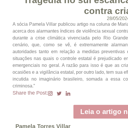
Tragédia no sul escanca
contra cr
28/05/202
A sócia Pamela Villar publicou artigo na coluna de Mar
acerca dos alarmantes índices de violência sexual cont
durante a crise climática vivenciada pelo Rio Gran
cenário, que, como se vê, é extremamente alarman
autoridades tanto em relação a medidas preventivas 
situações nas quais o controle estatal é prejudicado e
emergenciais no geral. A razão para isso é que as cr
ocasiões e a vigilância estatal, por outro lado, tem sua 
incutida no imaginário brasileiro, somada a essa co
criminosa.”
Share the Post:
Leia o artigo n
Pamela Torres Villar