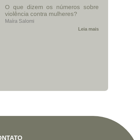
O que dizem os números sobre
violência contra mulheres?
Maíra Salomi
Leia mais
ONTATO