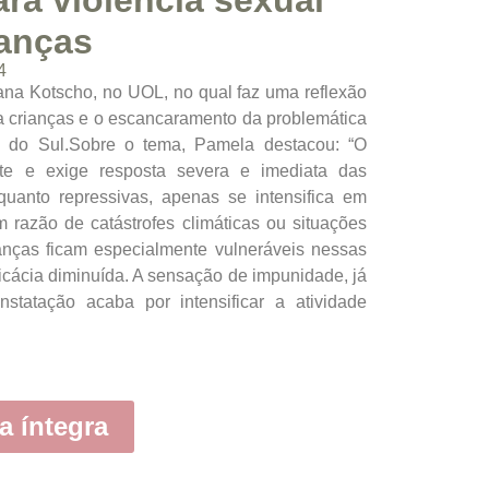
ra violência sexual
ianças
4
iana Kotscho, no UOL, no qual faz uma reflexão
ra crianças e o escancaramento da problemática
de do Sul.Sobre o tema, Pamela destacou: “O
te e exige resposta severa e imediata das
quanto repressivas, apenas se intensifica em
m razão de catástrofes climáticas ou situações
ianças ficam especialmente vulneráveis nessas
eficácia diminuída. A sensação de impunidade, já
nstatação acaba por intensificar a atividade
a íntegra