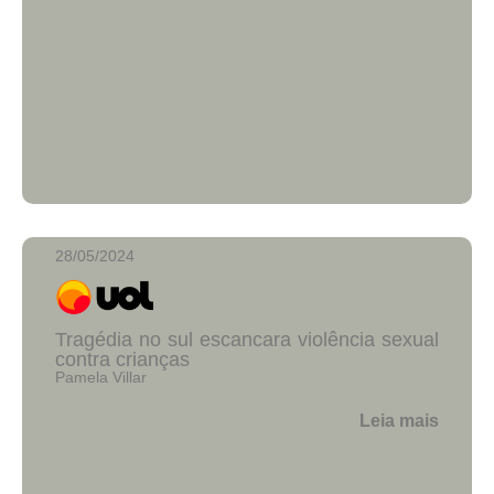
28/05/2024
Tragédia no sul escancara violência sexual
contra crianças
Pamela Villar
Leia mais