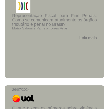
Representação Fiscal para Fins Penais:
Como se comunicam atualmente os órgãos
tributário e penal no Brasil?
Maíra Salomi e Pamela Torres Villar
Leia mais
26/07/2024
O que dizem os números sobre violência