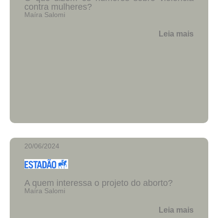
contra mulheres?
Maíra Salomi
Leia mais
20/06/2024
A quem interessa o projeto do aborto?
Maíra Salomi
Leia mais