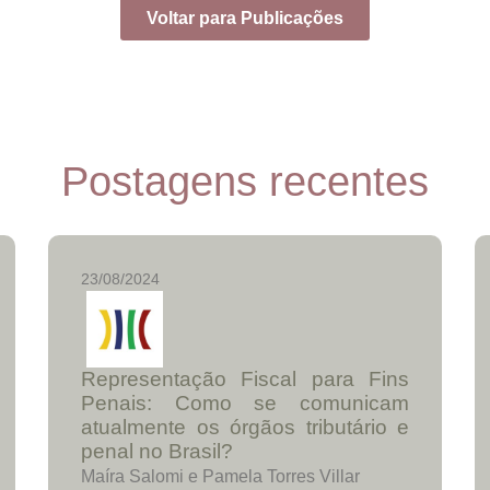
Voltar para Publicações
Postagens recentes
23/08/2024
Representação Fiscal para Fins
Penais: Como se comunicam
atualmente os órgãos tributário e
penal no Brasil?
Maíra Salomi e Pamela Torres Villar