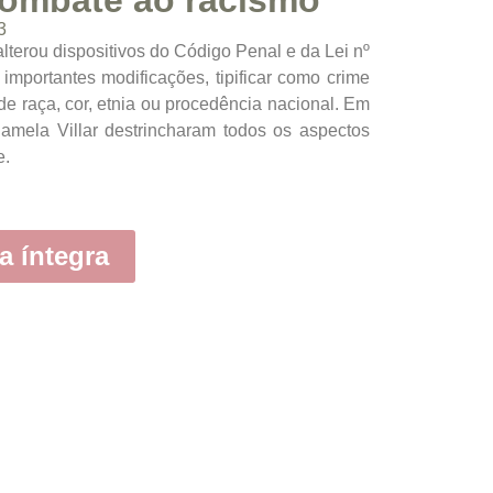
combate ao racismo
3
lterou dispositivos do Código Penal e da Lei nº
 importantes modificações, tipificar como crime
 de raça, cor, etnia ou procedência nacional. Em
Pamela Villar destrincharam todos os aspectos
de.
a íntegra