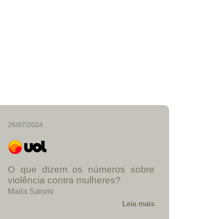
26/07/2024
O que dizem os números sobre
violência contra mulheres?
Maíra Salomi
Leia mais